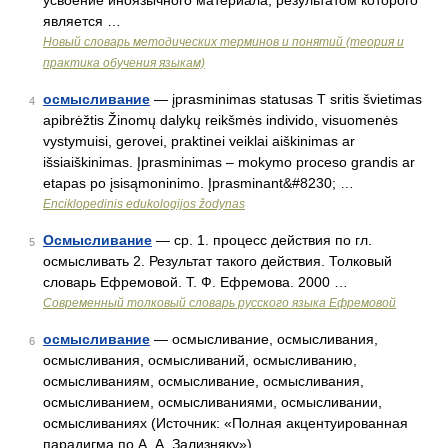
усвоение иноязычного материала, результатом которого
является …
Новый словарь методических терминов и понятий (теория и
практика обучения языкам)
осмысливание
— įprasminimas statusas T sritis švietimas
4
apibrėžtis Žinomų dalykų reikšmės individo, visuomenės
vystymuisi, gerovei, praktinei veiklai aiškinimas ar
išsiaiškinimas. Įprasminimas – mokymo proceso grandis ar
etapas po įsisąmoninimo. Įprasminant&#8230; …
Enciklopedinis edukologijos žodynas
Осмысливание
— ср. 1. процесс действия по гл.
5
осмысливать 2. Результат такого действия. Толковый
словарь Ефремовой. Т. Ф. Ефремова. 2000 …
Современный толковый словарь русского языка Ефремовой
осмысливание
— осмысливание, осмысливания,
6
осмысливания, осмысливаний, осмысливанию,
осмысливаниям, осмысливание, осмысливания,
осмысливанием, осмысливаниями, осмысливании,
осмысливаниях (Источник: «Полная акцентуированная
парадигма по А. А. Зализняку») …