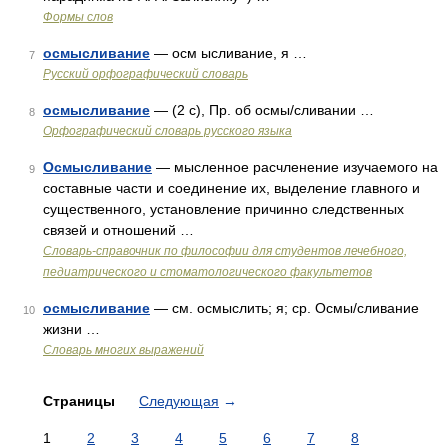
Формы слов
осмысливание
— осм ысливание, я …
7
Русский орфографический словарь
осмысливание
— (2 с), Пр. об осмы/сливании …
8
Орфографический словарь русского языка
Осмысливание
— мысленное расчленение изучаемого на
9
составные части и соединение их, выделение главного и
существенного, установление причинно следственных
связей и отношений …
Словарь-справочник по философии для студентов лечебного,
педиатрического и стоматологического факультетов
осмысливание
— см. осмыслить; я; ср. Осмы/сливание
10
жизни …
Словарь многих выражений
Страницы
Следующая
→
1
2
3
4
5
6
7
8